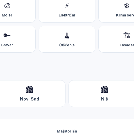
ravog majstora i proceniti cenu.
🎨
⚡
❄️
Moler
Električar
Klima ser
🔑
🧹
🏗️
Bravar
Čišćenje
Fasade
🏙️
🏙️
Novi Sad
Niš
Majstoriša