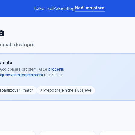
Nađi majstora
Kako radi
Paketi
Blog
a
 odmah dostupni.
istenta
 Ako opišete problem, AI će
proceniti
najrelevantnijeg majstora
baš za vaš
sonalizovani match
⚡ Prepoznaje hitne slučajeve