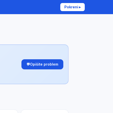
Pokreni ▸
💬
Opišite problem
✕