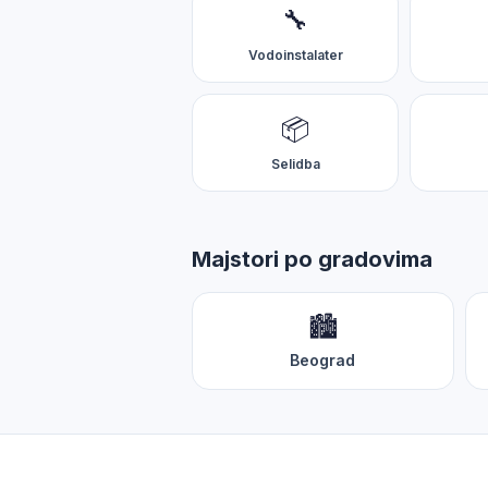
Zdravo! 👋 Opišite mi problem i koji ste grad — naći ćemo p
🔧
Vodoinstalater
📦
Selidba
🔧 Brzi zahtev
🆘 Hitno
💰 Procena cene
Majstori po gradovima
🏙️
Beograd