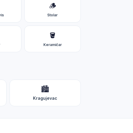
🪵
vis
Stolar
🪣
r
Keramičar
🏙️
Kragujevac