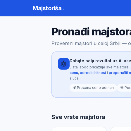
Majstoriša
.
Pronađi majstor
Provereni majstori u celoj Srbiji —
Dobijte bolji rezultat uz AI as
🤖
Lista ispod prikazuje sve majstore.
cenu
,
odrediti hitnost
i
preporučiti 
slučaj.
💰 Procena cene odmah
🎯 Per
Majstoriša AI
🤖
Opisite problem za personalizovani rezultat
Sve vrste majstora
🤖