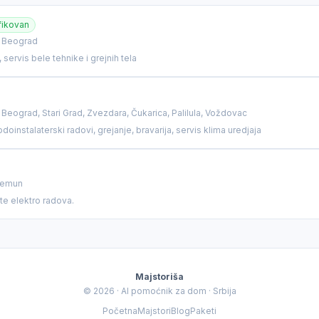
fikovan
i Beograd
o šta se desilo — dobiću vam procenu cene i najrelevantnijeg
, servis bele tehnike i grejnih tela
 Beograd, Stari Grad, Zvezdara, Čukarica, Palilula, Voždovac
odoinstalaterski radovi, grejanje, bravarija, servis klima uredjaja
Zemun
ste elektro radova.
Majstoriša
© 2026 · AI pomoćnik za dom · Srbija
Početna
Majstori
Blog
Paketi