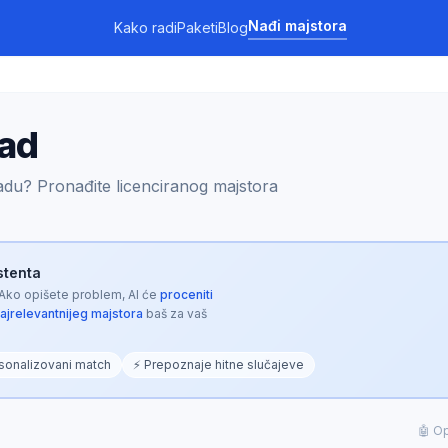
Nađi majstora
Kako radi
Paketi
Blog
rad
adu? Pronađite licenciranog majstora
istenta
 Ako opišete problem, AI će
proceniti
najrelevantnijeg majstora
baš za vaš
sonalizovani match
⚡ Prepoznaje hitne slučajeve
🤖 Op