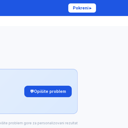
Pokreni ▸
💬
Opišite problem
išite problem gore za personalizovani rezultat