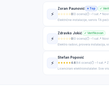
🤖
Opisite problem za personalizovani rezultat
Zoran Paunović
⭐ Top
✓ Veri
⚡
☆☆☆☆☆
0
(0 ocena)
⏱ ~1 sat
📍 Nov
🤖
Vidim da tražite
Električar
u
Beograd
. 👋 Opišite mi tačn
Električne instalacije, servis TA peći
majstora.
Zdravko Jokić
✓ Verifikovan
⚡
☆☆☆☆☆
0
(0 ocena)
⏱ ~1 sat
📍 Novi
Elektro radovi, provera instalacija, v
Stefan Popović
⚡
★★★★★
4.6
(64 ocena)
⏱ ~1 sat
📍 
Licencirani elektroinstalater. Sve vr
⚡ Osigurač
🔌 Utičnice
🔍 Pregled