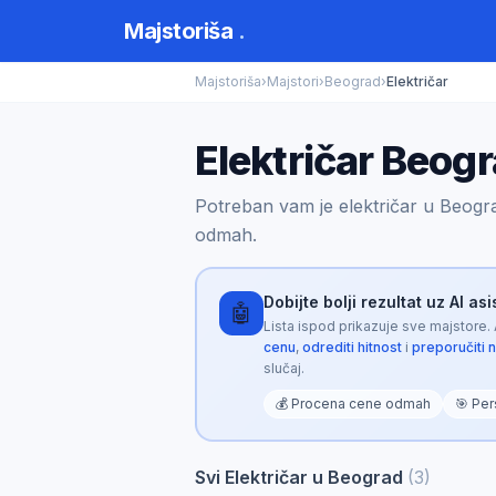
Majstoriša
.
Majstoriša
›
Majstori
›
Beograd
›
Električar
Električar Beog
Potreban vam je električar u Beogr
odmah.
Dobijte bolji rezultat uz AI as
🤖
Lista ispod prikazuje sve majstore.
cenu
,
odrediti hitnost
i
preporučiti 
slučaj.
💰 Procena cene odmah
🎯 Per
Svi Električar u Beograd
(3)
Majstoriša AI