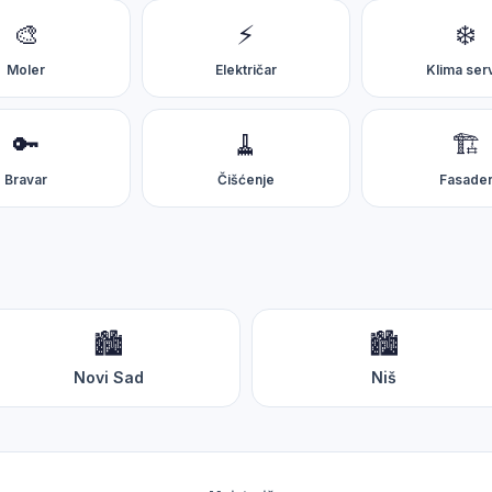
ravog majstora i proceniti cenu.
🎨
⚡
❄️
Moler
Električar
Klima ser
🔑
🧹
🏗️
Bravar
Čišćenje
Fasade
🏙️
🏙️
Novi Sad
Niš