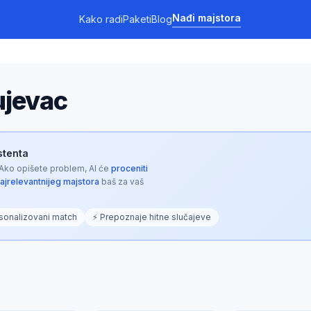
Nađi majstora
Kako radi
Paketi
Blog
ujevac
istenta
 Ako opišete problem, AI će
proceniti
najrelevantnijeg majstora
baš za vaš
sonalizovani match
⚡ Prepoznaje hitne slučajeve