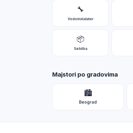
🤖
Zdravo! 👋 Opišite mi problem i koji ste grad — naći ćemo p
🔧
Vodoinstalater
📦
Selidba
🔧 Brzi zahtev
🆘 Hitno
💰 Procena cene
Majstori po gradovima
🏙️
Beograd