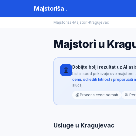
Majstoriša
.
Majstoriša
›
Majstori
›
Kragujevac
Majstori u Krag
Dobijte bolji rezultat uz AI as
🤖
Lista ispod prikazuje sve majstore.
cenu
,
odrediti hitnost
i
preporučiti 
slučaj.
💰 Procena cene odmah
🎯 Per
Majstoriša AI
🤖
Opisite problem za personalizovani rezultat
Usluge u Kragujevac