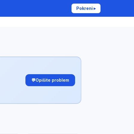
Pokreni ▸
💬
Opišite problem
✕