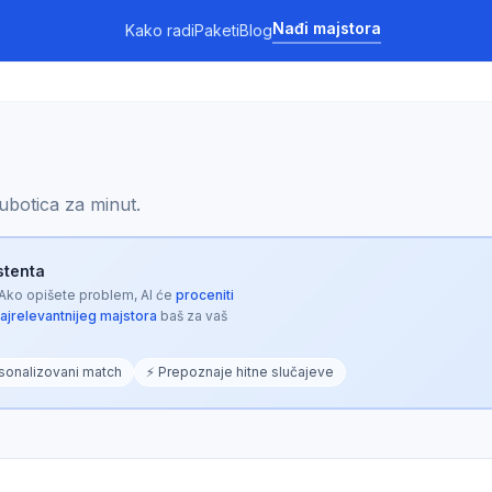
Nađi majstora
Kako radi
Paketi
Blog
botica za minut.
istenta
 Ako opišete problem, AI će
proceniti
najrelevantnijeg majstora
baš za vaš
sonalizovani match
⚡ Prepoznaje hitne slučajeve