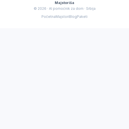
Majstoriša
© 2026 · AI pomoćnik za dom · Srbija
a se desilo — dobiću vam procenu cene i najrelevantnijeg
Početna
Majstori
Blog
Paketi