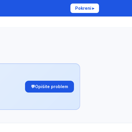
Pokreni ▸
💬
Opišite problem
✕