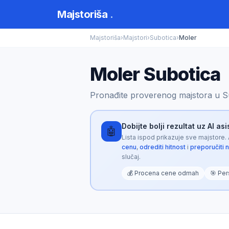
Majstoriša
.
Majstoriša
›
Majstori
›
Subotica
›
Moler
Moler Subotica
Pronađite proverenog majstora u Su
Dobijte bolji rezultat uz AI as
🤖
Lista ispod prikazuje sve majstore.
cenu
,
odrediti hitnost
i
preporučiti 
slučaj.
💰 Procena cene odmah
🎯 Per
Majstoriša AI
🤖
Opisite problem za personalizovani rezultat