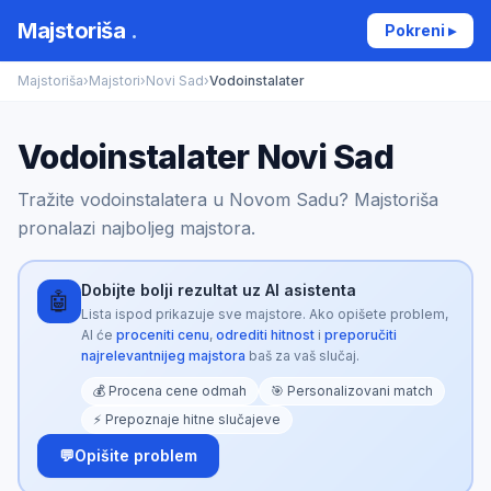
Majstoriša
.
Pokreni ▸
Majstoriša
›
Majstori
›
Novi Sad
›
Vodoinstalater
Vodoinstalater Novi Sad
Tražite vodoinstalatera u Novom Sadu? Majstoriša
pronalazi najboljeg majstora.
Dobijte bolji rezultat uz AI asistenta
🤖
Lista ispod prikazuje sve majstore. Ako opišete problem,
AI će
proceniti cenu
,
odrediti hitnost
i
preporučiti
najrelevantnijeg majstora
baš za vaš slučaj.
💰 Procena cene odmah
🎯 Personalizovani match
⚡ Prepoznaje hitne slučajeve
💬
Opišite problem