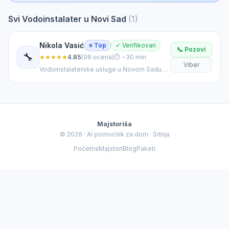
Svi Vodoinstalater u Novi Sad
(1)
Majstoriša AI
✕
🤖
Opisite problem za personalizovani rezultat
Nikola Vasić
⭐ Top
✓ Verifikovan
📞 Pozovi
🔧
★★★★★
4.85
(98 ocena)
⏱ ~30 min
🤖
Vidim da tražite
Vodoinstalater
u
Novi Sad
. 👋
Viber
Vodoinstalaterske usluge u Novom Sadu.
Opišite mi tačno šta se desilo — dobiću vam
Hitne intervencije.
procenu cene i najrelevantnijeg majstora.
Majstoriša
© 2026 · AI pomoćnik za dom · Srbija
Početna
Majstori
Blog
Paketi
💧 Curi slavina
🚽 WC curi
🚿 Bojler
🆘 Hitno