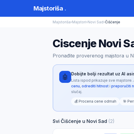
Majstoriša
.
Majstoriša
›
Majstori
›
Novi Sad
›
Čišćenje
Ciscenje Novi S
Pronađite proverenog majstora u N
Dobijte bolji rezultat uz AI as
🤖
Lista ispod prikazuje sve majstore.
cenu
,
odrediti hitnost
i
preporučiti 
slučaj.
💰 Procena cene odmah
🎯 Per
Svi Čišćenje u Novi Sad
(2)
Majstoriša AI
🤖
Opisite problem za personalizovani rezultat