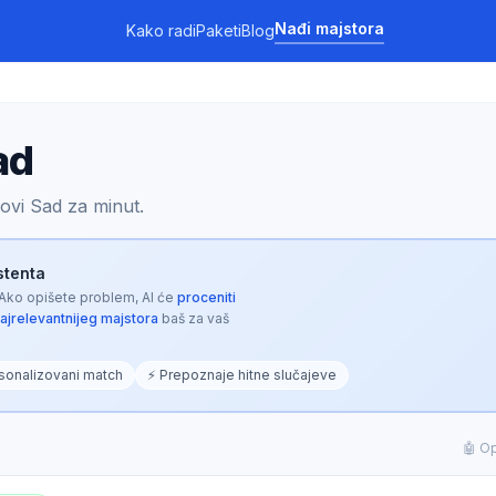
Nađi majstora
Kako radi
Paketi
Blog
ad
ovi Sad za minut.
istenta
 Ako opišete problem, AI će
proceniti
najrelevantnijeg majstora
baš za vaš
sonalizovani match
⚡ Prepoznaje hitne slučajeve
🤖 Op