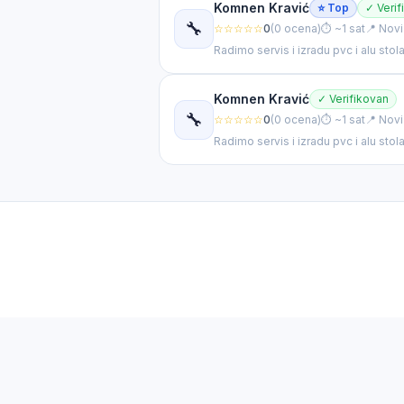
Komnen Kravić
⭐ Top
✓ Verif
🔧
☆☆☆☆☆
0
(0 ocena)
⏱ ~1 sat
📍 Novi
🤖
Vidim da tražite
Čišćenje
u
Novi Sad
. 👋 Opišite mi tačno
Radimo servis i izradu pvc i alu stolar
majstora.
Komnen Kravić
✓ Verifikovan
🔧
☆☆☆☆☆
0
(0 ocena)
⏱ ~1 sat
📍 Novi
Radimo servis i izradu pvc i alu stolar
🔧 Brzi zahtev
🆘 Hitno
💰 Procena cene