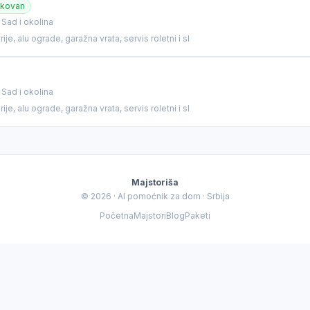
ikovan
 Sad i okolina
 šta se desilo — dobiću vam procenu cene i najrelevantnijeg
ije, alu ograde, garažna vrata, servis roletni i sl
 Sad i okolina
ije, alu ograde, garažna vrata, servis roletni i sl
Majstoriša
© 2026 · AI pomoćnik za dom · Srbija
Početna
Majstori
Blog
Paketi