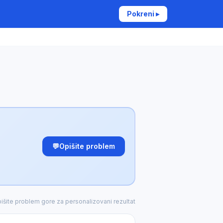
Pokreni ▸
💬
Opišite problem
išite problem gore za personalizovani rezultat
✕