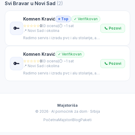
Svi Bravar u Novi Sad
(2)
Majstoriša AI
✕
🤖
Opisite problem za personalizovani rezultat
Komnen Kravić
⭐ Top
✓ Verifikovan
☆☆☆☆☆
0
(0 ocena)
⏱ ~1 sat
🔑
🤖
📞 Pozovi
Vidim da tražite
Bravar
u
Novi Sad
. 👋 Opišite mi
📍 Novi Sad i okolina
tačno šta se desilo — dobiću vam procenu cene
Radimo servis i izradu pvc i alu stolarije, alu
i najrelevantnijeg majstora.
ograde, garažna vrata, servis roletni i sl
Komnen Kravić
✓ Verifikovan
☆☆☆☆☆
0
(0 ocena)
⏱ ~1 sat
🔑
📞 Pozovi
📍 Novi Sad i okolina
Radimo servis i izradu pvc i alu stolarije, alu
ograde, garažna vrata, servis roletni i sl
🔧 Brzi zahtev
🆘 Hitno
💰 Procena cene
Majstoriša
© 2026 · AI pomoćnik za dom · Srbija
Početna
Majstori
Blog
Paketi