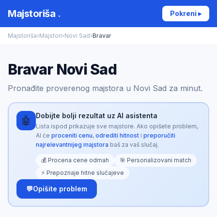
Majstoriša
.
Pokreni ▸
Majstoriša
›
Majstori
›
Novi Sad
›
Bravar
Bravar Novi Sad
Pronađite proverenog majstora u Novi Sad za minut.
Dobijte bolji rezultat uz AI asistenta
🤖
Lista ispod prikazuje sve majstore. Ako opišete problem,
AI će
proceniti cenu
,
odrediti hitnost
i
preporučiti
najrelevantnijeg majstora
baš za vaš slučaj.
💰 Procena cene odmah
🎯 Personalizovani match
⚡ Prepoznaje hitne slučajeve
💬
Opišite problem