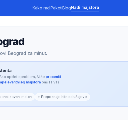
Nađi majstora
Kako radi
Paketi
Blog
ograd
ovi Beograd za minut.
istenta
 Ako opišete problem, AI će
proceniti
najrelevantnijeg majstora
baš za vaš
sonalizovani match
⚡ Prepoznaje hitne slučajeve