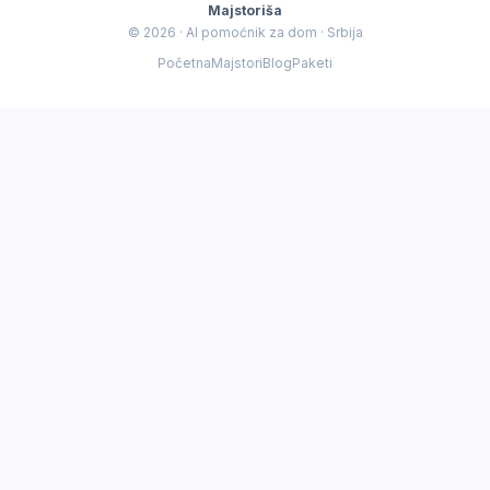
Majstoriša
© 2026 · AI pomoćnik za dom · Srbija
ačno šta se desilo — dobiću vam procenu cene i najrelevantnijeg
Početna
Majstori
Blog
Paketi