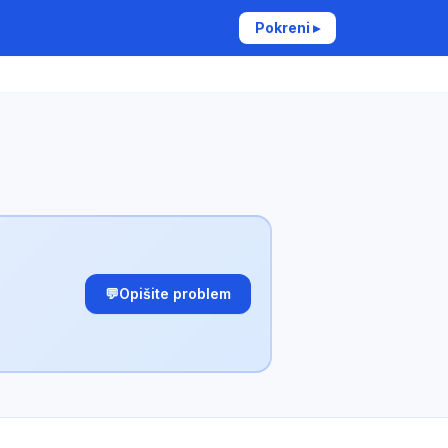
Pokreni ▸
💬
Opišite problem
✕