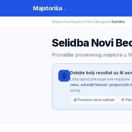
Majstoriša
.
Majstoriša
›
Majstori
›
Novi Beograd
›
Selidba
Selidba Novi Be
Pronađite proverenog majstora u N
Dobijte bolji rezultat uz AI as
🤖
Lista ispod prikazuje sve majstore.
cenu
,
odrediti hitnost
i
preporučiti 
slučaj.
💰 Procena cene odmah
🎯 Per
Majstoriša AI
🤖
Opisite problem za personalizovani rezultat