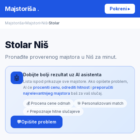
Majstoriša
.
Pokreni ▸
Majstoriša
›
Majstori
›
Niš
›
Stolar
Stolar Niš
Pronađite proverenog majstora u Niš za minut.
Dobijte bolji rezultat uz AI asistenta
🤖
Lista ispod prikazuje sve majstore. Ako opišete problem,
AI će
proceniti cenu
,
odrediti hitnost
i
preporučiti
najrelevantnijeg majstora
baš za vaš slučaj.
💰 Procena cene odmah
🎯 Personalizovani match
⚡ Prepoznaje hitne slučajeve
💬
Opišite problem