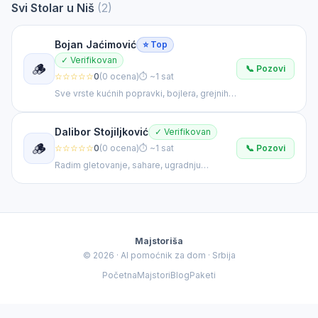
Svi Stolar u Niš
(2)
Majstoriša AI
✕
🤖
Opisite problem za personalizovani rezultat
Bojan Jaćimović
⭐ Top
✓ Verifikovan
🤖
🪵
📞 Pozovi
Vidim da tražite
Stolar
u
Niš
. 👋 Opišite mi tačno
☆☆☆☆☆
0
(0 ocena)
⏱ ~1 sat
šta se desilo — dobiću vam procenu cene i
Sve vrste kućnih popravki, bojlera, grejnih
najrelevantnijeg majstora.
tela, ta peći, slavina, ventila, baterija, brava,
montaža nameštaja itd
Dalibor Stojiljković
✓ Verifikovan
🪵
📞 Pozovi
☆☆☆☆☆
0
(0 ocena)
⏱ ~1 sat
Radim gletovanje, sahare, ugradnju
kamena, pregradni zidovi od knaufa kao i
samu obradu, popravke vrata, brava, šarki,
zamena sijalica, utičnica, prekidala, manje
popravke nameštaja, Krečim i postavljam
🔧 Brzi zahtev
🆘 Hitno
💰 Procena cene
laminat.
Majstoriša
© 2026 · AI pomoćnik za dom · Srbija
Početna
Majstori
Blog
Paketi