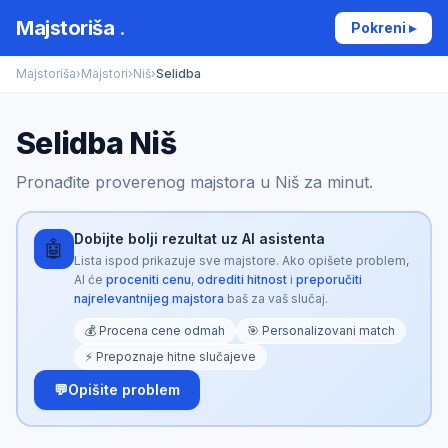
Majstoriša
.
Pokreni ▸
Majstoriša
›
Majstori
›
Niš
›
Selidba
Selidba Niš
Pronađite proverenog majstora u Niš za minut.
Dobijte bolji rezultat uz AI asistenta
🤖
Lista ispod prikazuje sve majstore. Ako opišete problem,
AI će
proceniti cenu
,
odrediti hitnost
i
preporučiti
najrelevantnijeg majstora
baš za vaš slučaj.
💰 Procena cene odmah
🎯 Personalizovani match
⚡ Prepoznaje hitne slučajeve
💬
Opišite problem