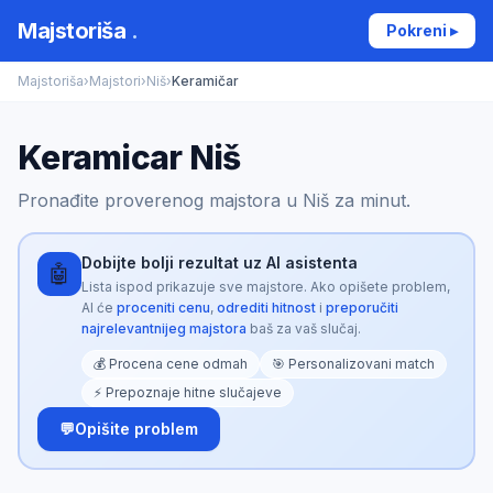
Majstoriša
.
Pokreni ▸
Majstoriša
›
Majstori
›
Niš
›
Keramičar
Keramicar Niš
Pronađite proverenog majstora u Niš za minut.
Dobijte bolji rezultat uz AI asistenta
🤖
Lista ispod prikazuje sve majstore. Ako opišete problem,
AI će
proceniti cenu
,
odrediti hitnost
i
preporučiti
najrelevantnijeg majstora
baš za vaš slučaj.
💰 Procena cene odmah
🎯 Personalizovani match
⚡ Prepoznaje hitne slučajeve
💬
Opišite problem