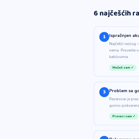
6 najčešćih r
Ispražnjen ak
1
Najčešći razlog —
nema. Proverite v
kablovima.
Možeš sam ✓
Problem sa g
3
Rezervoar je praz
gorivo pokvarena
Proveri sam ✓