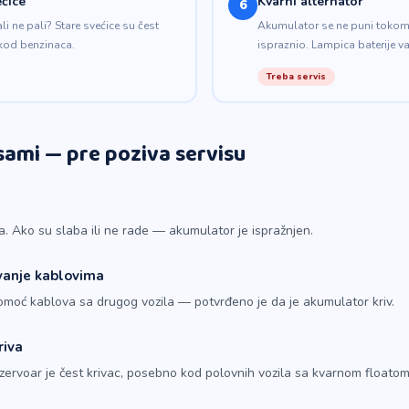
ćice
Kvarni alternator
6
li ne pali? Stare svećice su čest
Akumulator se ne puni tokom 
kod benzinaca.
ispraznio. Lampica baterije va
Treba servis
 sami — pre poziva servisu
a. Ako su slaba ili ne rade — akumulator je ispražnjen.
vanje kablovima
omoć kablova sa drugog vozila — potvrđeno je da je akumulator kriv.
riva
 rezervoar je čest krivac, posebno kod polovnih vozila sa kvarnom floatom