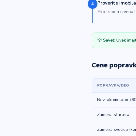
Proverite imobila
4
Ako treperi crvena l
💡
Savet:
Uvek imajt
Cene popravke
POPRAVKA/DEO
Novi akumulator (6
Zamena startera
Zamena svećica (ko