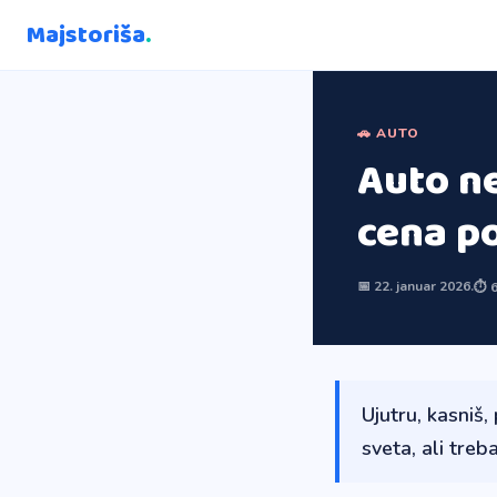
Majstoriša
.
🚗 AUTO
Auto ne
cena p
📅 22. januar 2026.
⏱ 6
Ujutru, kasniš, 
sveta, ali treb