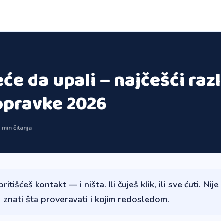
će da upali – najčešći razl
opravke 2026
 min čitanja
pritišćeš kontakt — i ništa. Ili čuješ klik, ili sve ćuti. Nij
a znati šta proveravati i kojim redosledom.