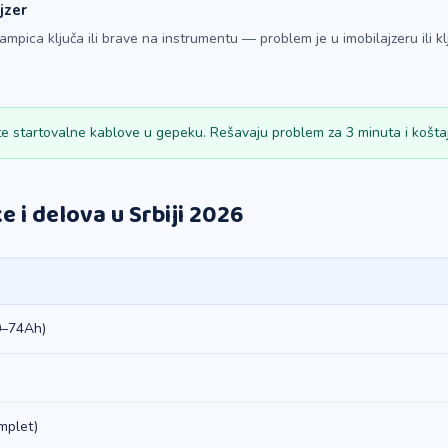
jzer
ampica ključa ili brave na instrumentu — problem je u imobilajzeru ili kl
e startovalne kablove u gepeku. Rešavaju problem za 3 minuta i košta
 i delova u Srbiji 2026
0–74Ah)
mplet)