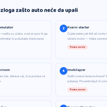
azloga zašto auto neće da upali
umulator
Kvarni starter
2
 svetla su slaba, zvuk je spor ili ga
Čujete jedan jak klik ali motor 
oltmetar ili pokušajte startovanje
okreće motor — treba zamena
Treba servis
orivom
Imobilajzer
4
an (da, dešava se), ili je pumpa za
Svetli crvena lampica brave? 
.
paljenje. Proverite ključ ili sma
Treba servis