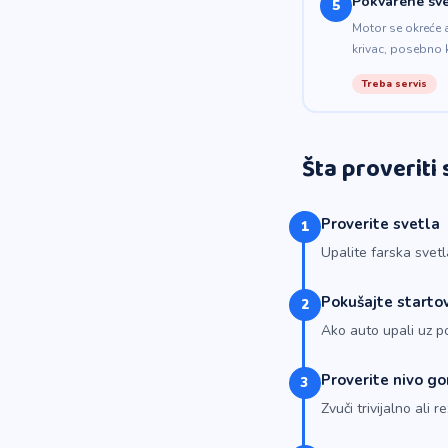
Pokvarene sve
5
Motor se okreće a
krivac, posebno 
Treba servis
Šta proveriti
Proverite svetla
1
Upalite farska svetl
Pokušajte starto
2
Ako auto upali uz p
Proverite nivo go
3
Zvuči trivijalno ali