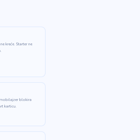
ne kreće. Starter ne
.
Imobilajzer blokira
rt karticu.