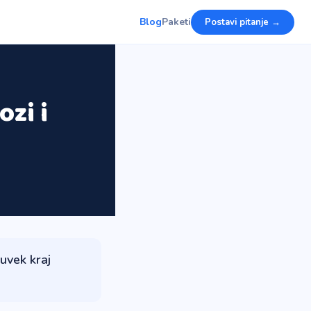
Blog
Paketi
Postavi pitanje →
ozi i
e uvek kraj