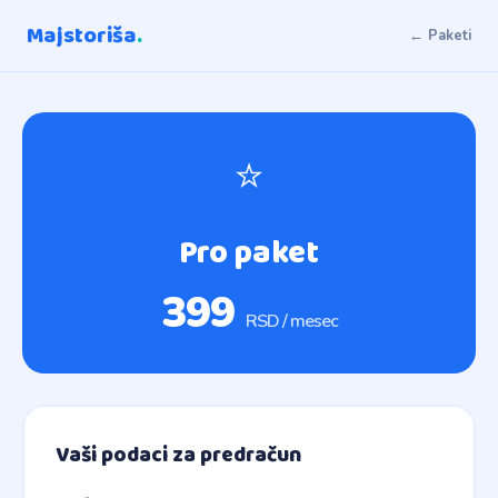
Majstoriša
.
← Paketi
⭐
Pro paket
399
RSD / mesec
Vaši podaci za predračun