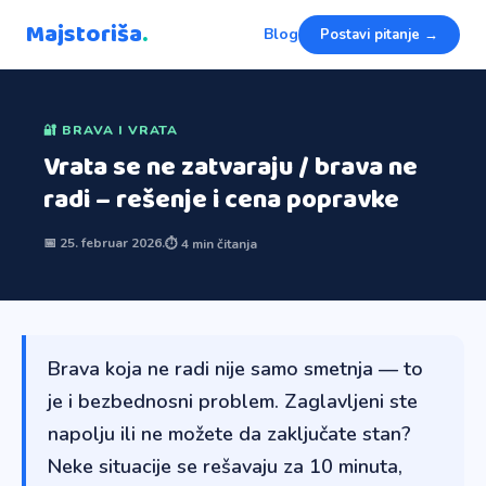
Majstoriša
.
Blog
Postavi pitanje →
🔐 BRAVA I VRATA
Vrata se ne zatvaraju / brava ne
radi – rešenje i cena popravke
📅 25. februar 2026.
⏱ 4 min čitanja
Brava koja ne radi nije samo smetnja — to
je i bezbednosni problem. Zaglavljeni ste
napolju ili ne možete da zaključate stan?
Neke situacije se rešavaju za 10 minuta,