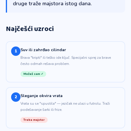
druge traže majstora istog dana.
Najčešći uzroci
Suv ili zahrđao cilindar
1
Brava "kripti" ili teško ide ključ. Specijalni sprej za brave
često odmah rešava problem.
Možeš sam ✓
Sleganje okvira vrata
2
Vrata su se "spustila" — jezičak ne ulazi u futrolu. Traži
podešavanje šarki ili frize.
Treba majstor