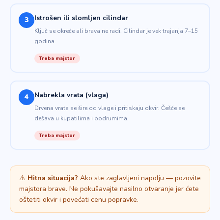
Istrošen ili slomljen cilindar
3
Ključ se okreće ali brava ne radi. Cilindar je vek trajanja 7–15
godina.
Treba majstor
Nabrekla vrata (vlaga)
4
Drvena vrata se šire od vlage i pritiskaju okvir. Češće se
dešava u kupatilima i podrumima.
Treba majstor
⚠️
Hitna situacija?
Ako ste zaglavljeni napolju — pozovite
majstora brave. Ne pokušavajte nasilno otvaranje jer ćete
oštetiti okvir i povećati cenu popravke.