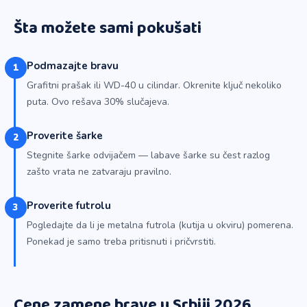
Šta možete sami pokušati
Podmazajte bravu
1
Grafitni prašak ili WD-40 u cilindar. Okrenite ključ nekoliko
puta. Ovo rešava 30% slučajeva.
Proverite šarke
2
Stegnite šarke odvijačem — labave šarke su čest razlog
zašto vrata ne zatvaraju pravilno.
Proverite futrolu
3
Pogledajte da li je metalna futrola (kutija u okviru) pomerena.
Ponekad je samo treba pritisnuti i pričvrstiti.
Cene zamene brave u Srbiji 2026