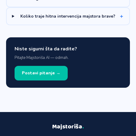
Koliko traje hitna intervencija majstora brave?
Niste sigurni šta da radite?
Pitajte Majstoriša AI — odmah.
Postavi pitanje →
Majstoriša
.